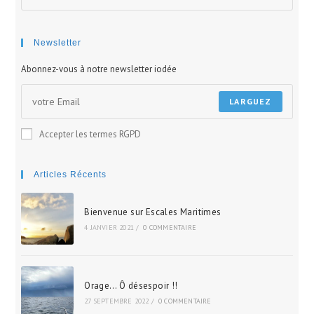
sur
ce
site
Newsletter
Abonnez-vous à notre newsletter iodée
LARGUEZ
Accepter les termes RGPD
Articles Récents
Bienvenue sur Escales Maritimes
4 JANVIER 2021
/
0 COMMENTAIRE
Orage… Ô désespoir !!
27 SEPTEMBRE 2022
/
0 COMMENTAIRE