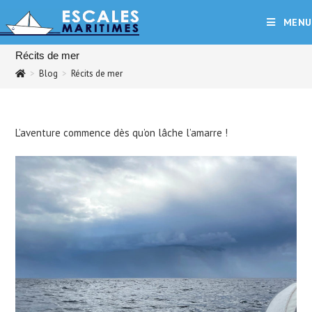
Skip
MENU
to
content
Récits de mer
>
Blog
>
Récits de mer
L’aventure commence dès qu’on lâche l’amarre !