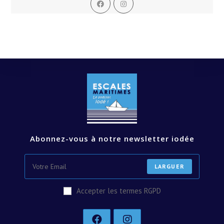
dans
dans
un
un
nouvel
nouvel
onglet
onglet
Abonnez-vous à notre newsletter iodée
LARGUER
Accepter les termes RGPD