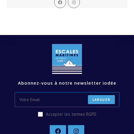
dans
dans
un
un
nouvel
nouvel
onglet
onglet
Abonnez-vous à notre newsletter iodée
LARGUER
Accepter les termes RGPD