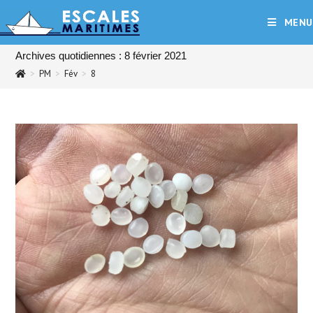
Skip
MENU
to
content
Archives quotidiennes : 8 février 2021
>
PM
>
Fév
>
8