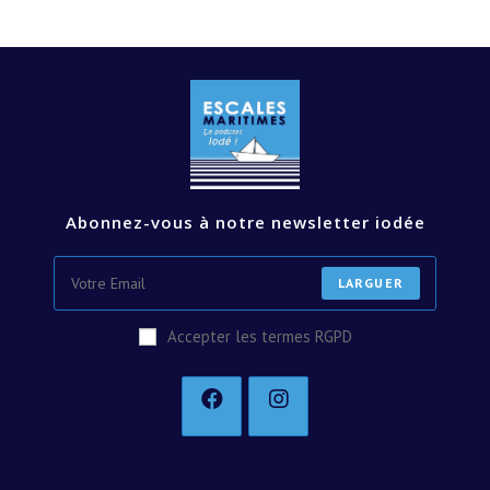
onglet
onglet
Abonnez-vous à notre newsletter iodée
LARGUER
Accepter les termes RGPD
S’ouvre
S’ouvre
dans
dans