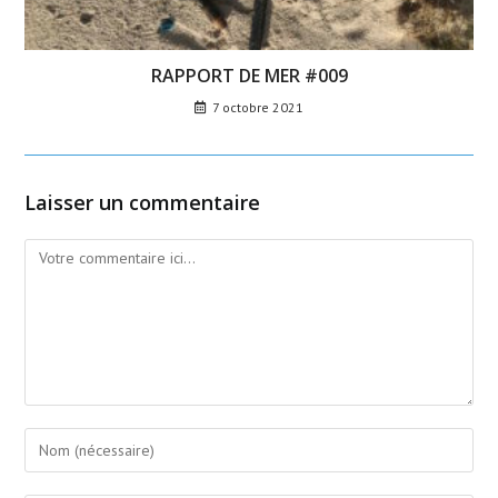
RAPPORT DE MER #009
7 octobre 2021
Laisser un commentaire
Comment
Enter
your
name