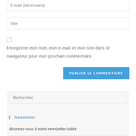
Enter
or
your
username
email
Enter
to
address
your
comment
to
website
comment
URL
Enregistrer mon nom, mon e-mail et mon site dans le
(optional)
navigateur pour mon prochain commentaire.
Rechercher
sur
ce
site
Newsletter
Abonnez-vous à notre newsletter iodée