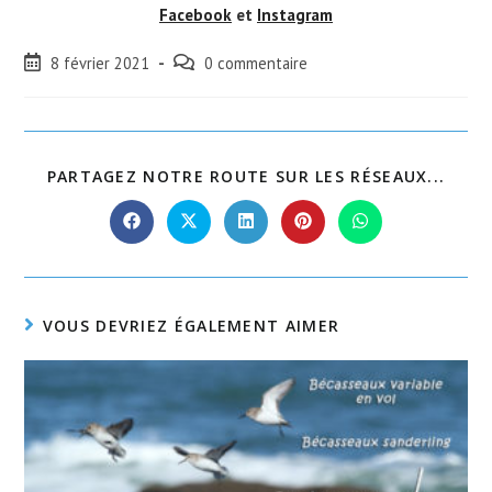
Facebook
et
Instagram
Post
Post
8 février 2021
0 commentaire
published:
comments:
PART
PARTAGEZ NOTRE ROUTE SUR LES RÉSEAUX...
CE
CON
Ouvrir
Ouvrir
Ouvrir
Ouvrir
Ouvrir
dans
dans
dans
dans
dans
une
une
une
une
une
autre
autre
autre
autre
autre
fenêtre
fenêtre
fenêtre
fenêtre
fenêtre
VOUS DEVRIEZ ÉGALEMENT AIMER