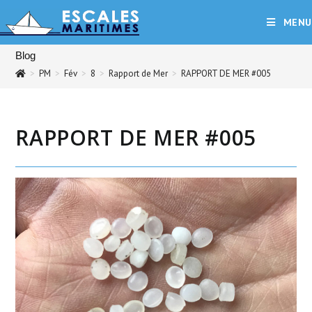
Skip
MENU
to
content
Blog
>
PM
>
Fév
>
8
>
Rapport de Mer
>
RAPPORT DE MER #005
RAPPORT DE MER #005