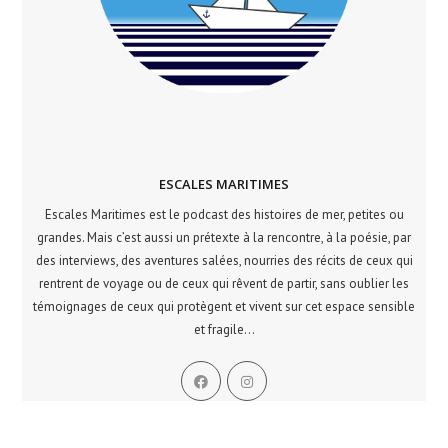
ESCALES MARITIMES
Escales Maritimes est le podcast des histoires de mer, petites ou
grandes. Mais c’est aussi un prétexte à la rencontre, à la poésie, par
des interviews, des aventures salées, nourries des récits de ceux qui
rentrent de voyage ou de ceux qui rêvent de partir, sans oublier les
témoignages de ceux qui protègent et vivent sur cet espace sensible
et fragile...
S’ouvre
S’ouvre
dans
dans
un
un
nouvel
nouvel